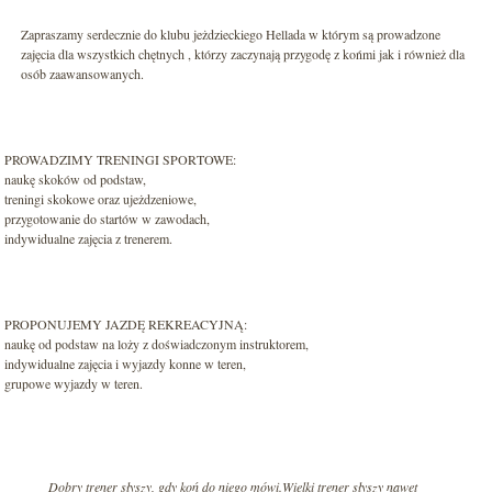
Zapraszamy serdecznie do klubu jeżdzieckiego Hellada w którym są prowadzone
zajęcia dla wszystkich chętnych , którzy zaczynają przygodę z końmi jak i również dla
osób zaawansowanych.
PROWADZIMY TRENINGI SPORTOWE:
naukę skoków od podstaw,
treningi skokowe oraz ujeżdzeniowe,
przygotowanie do startów w zawodach,
indywidualne zajęcia z trenerem.
PROPONUJEMY JAZDĘ REKREACYJNĄ:
naukę od podstaw na loży z doświadczonym instruktorem,
indywidualne zajęcia i wyjazdy konne w teren,
grupowe wyjazdy w teren.
Dobry trener słyszy, gdy koń do niego mówi.Wielki trener słyszy nawet