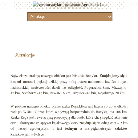
Atrakcje
Największą atrakcją naszego obiektu jest bliskość Bałtyku.
Znajdujemy się 4
km od morza
i pięknej dzikiej plaży którą otacza nadmorski las. Do innych
nadmorskich miejscowości dzieli nas odległość; Pogorzelica-8km, Mrzeżyno-
12 km, Niechorze -13 km, Rewal- 16 km, Trzęsacz -18 km, Kołobrzeg- 20 km.
W pobliżu naszego obiektu płynie rzeka Rega,która jest trzecią co do wielkości
rzek po Wiśle i Odrze, które wpływają bezpośrednio do Bałtyku, ma 168 km.
Rzeka Rega jest rewelacyjną propozycją dla osób, które chcą spędzić aktywnie
czas i skorzystać ze spływu kajakowego,który znajduje się w odległości – 2 km
od naszej agroturystyki i jest
jednym z najpiękniejszych szlaków
kajakowych
w Polsce.