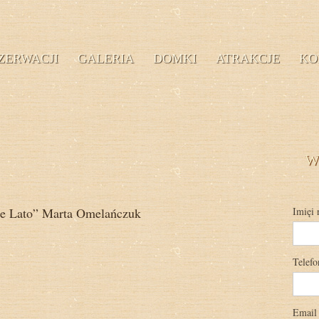
ZERWACJI
GALERIA
DOMKI
ATRAKCJE
KO
Wy
ie Lato” Marta Omelańczuk
Imięi 
Telefo
Email