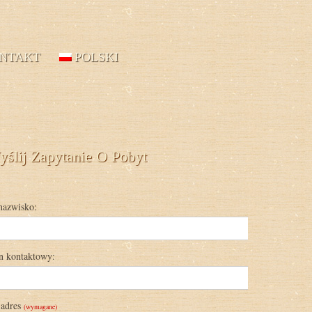
NTAKT
POLSKI
ślij Zapytanie O Pobyt
nazwisko:
n kontaktowy:
 adres
(wymagane)