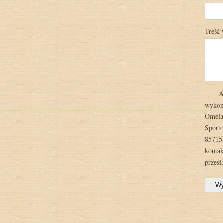
Treść
Ad
wykonu
Omela
Sporto
85715
kontak
przesł
Wy