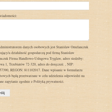
 wiadomości:
ministratorem danych osobowych jest Stanislaw Omelanczuk
jący/a działalność gospodarczą pod firmą Stanislaw
nczuk Firma Handlowo-Uslugowa Tryglaw, adres siedziby:
wa 1, Trzebiatów 72-320, adres do doręczeń: , NIP:
57390, REGON: 811102017. Dane wpisanie w formularzu
towych będą przetwarzane w celu udzielenia odpowiedzi na
ane zapytanie zgodnie z
Polityką prywatności.
ślij