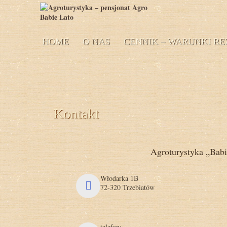
HOME
O NAS
CENNIK – WARUNKI RE
Kontakt
Agroturystyka „Bab
Włodarka 1B
72-320 Trzebiatów
telefon: