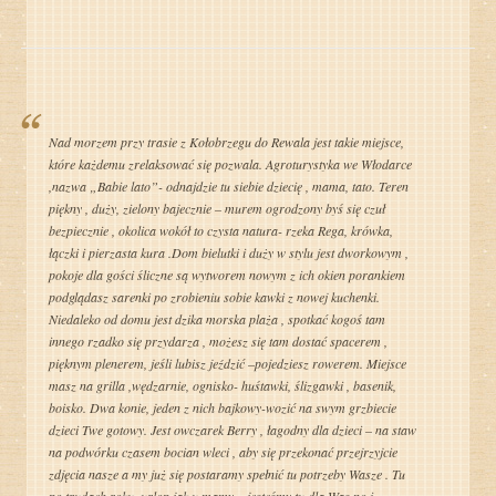
Nad morzem przy trasie z Kołobrzegu do Rewala jest takie miejsce,
które każdemu zrelaksować się pozwala. Agroturystyka we Włodarce
,nazwa „Babie lato”- odnajdzie tu siebie dziecię , mama, tato. Teren
piękny , duży, zielony bajecznie – murem ogrodzony byś się czuł
bezpiecznie , okolica wokół to czysta natura- rzeka Rega, krówka,
łączki i pierzasta kura .Dom bielutki i duży w stylu jest dworkowym ,
pokoje dla gości śliczne są wytworem nowym z ich okien porankiem
podglądasz sarenki po zrobieniu sobie kawki z nowej kuchenki.
Niedaleko od domu jest dzika morska plaża , spotkać kogoś tam
innego rzadko się przydarza , możesz się tam dostać spacerem ,
pięknym plenerem, jeśli lubisz jeździć –pojedziesz rowerem. Miejsce
masz na grilla ,wędzarnie, ognisko- huśtawki, ślizgawki , basenik,
boisko. Dwa konie, jeden z nich bajkowy-wozić na swym grzbiecie
dzieci Twe gotowy. Jest owczarek Berry , łagodny dla dzieci – na staw
na podwórku czasem bocian wleci , aby się przekonać przejrzyjcie
zdjęcia nasze a my już się postaramy spełnić tu potrzeby Wasze . Tu
po trudach roku ,urlop jak u mamy – jesteśmy tu dla Was no i