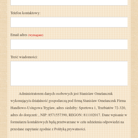
Telefon kontaktowy:
Email adres
(wymagane)
Treść wiadomości:
Administratorem danych osobowych jest Stanislaw Omelanczuk
wykonujący/a działalność gospodarczą pod firmą Stanislaw Omelanczuk Firma
Handlowo-Uslugowa Tryglaw, adres siedziby: Sportowa 1, Trzebiatów 72-320,
adres do doręczeń: , NIP: 8571557390, REGON: 811102017. Dane wpisanie w
formularzu kontaktowych będą przetwarzane w celu udzielenia odpowiedzi na
przesłane zapytanie zgodnie z
Polityką prywatności.