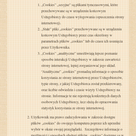
„Cookies” „sesyjne” są plikami tymczasowymi, które
przechowywane są w urządzeniu końcowym
Usługobiorcy do czasu wylogowania (opuszczenia strony
internetowej).
„Stałe” pliki „cookies” przechowywane są w urządzeniu
końcowym Usługobiorcy przez czas określony w
parametrach plików „cookies” lub do czasu ich usunięcia
przez Użytkownika.
„Cookies” „analityczne” umożliwiają lepsze poznanie
sposobu interakcji Usługobiorcy w zakresie zawartości
strony internetowej, lepiej zorganizować jego układ.
“Analityczne” „cookies” gromadzą informacje o sposobie
korzystania ze strony internetowej przez Usługobiorców,
typie strony, z jakiej Usługobiorca został przekierowany,
oraz liczbie odwiedzin i czasie wizyty Usługobiorcy na
stronie. Informacje te nie rejestrują konkretnych danych
osobowych Usługobiorcy, lecz służą do opracowania
statystyk korzystania ze strony internetowej.
Użytkownik ma prawo zadecydowania w zakresie dostępu
plików „cookies” do swojego komputera poprzez ich uprzedni
wybór w oknie swojej przeglądarki. Szczegółowe informacje o
możliwości i sposobach obsługi plików „cookies” dostępne są w