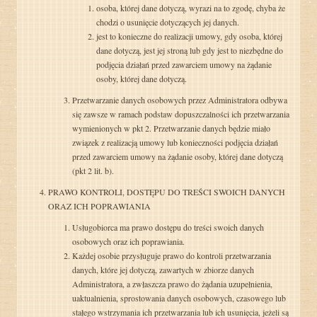
osoba, której dane dotyczą, wyrazi na to zgodę, chyba że
chodzi o usunięcie dotyczących jej danych.
jest to konieczne do realizacji umowy, gdy osoba, której
dane dotyczą, jest jej stroną lub gdy jest to niezbędne do
podjęcia działań przed zawarciem umowy na żądanie
osoby, której dane dotyczą.
Przetwarzanie danych osobowych przez Administratora odbywa
się zawsze w ramach podstaw dopuszczalności ich przetwarzania
wymienionych w pkt 2. Przetwarzanie danych będzie miało
związek z realizacją umowy lub konieczności podjęcia działań
przed zawarciem umowy na żądanie osoby, której dane dotyczą
(pkt 2 lit. b).
PRAWO KONTROLI, DOSTĘPU DO TREŚCI SWOICH DANYCH
ORAZ ICH POPRAWIANIA
Usługobiorca ma prawo dostępu do treści swoich danych
osobowych oraz ich poprawiania.
Każdej osobie przysługuje prawo do kontroli przetwarzania
danych, które jej dotyczą, zawartych w zbiorze danych
Administratora, a zwłaszcza prawo do żądania uzupełnienia,
uaktualnienia, sprostowania danych osobowych, czasowego lub
stałego wstrzymania ich przetwarzania lub ich usunięcia, jeżeli są