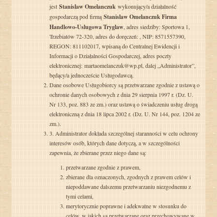
jest
Stanislaw Omelanczuk
wykonujący/a działalność
gospodarczą pod firmą
Stanislaw Omelanczuk Firma
Handlowo-Uslugowa Tryglaw
, adres siedziby: Sportowa 1,
Trzebiatów 72-320, adres do doręczeń: , NIP: 8571557390,
REGON: 811102017, wpisaną do Centralnej Ewidencji i
Informacji o Działalności Gospodarczej, adres poczty
elektronicznej: martaomelanczuk@wp.pl, dalej „Administrator”,
będący/a jednoczeście Usługodawcą.
Dane osobowe Usługobiorcy są przetwarzane zgodnie z ustawą o
ochronie danych osobowych z dnia 29 sierpnia 1997 r. (Dz. U.
Nr 133, poz. 883 ze zm.) oraz ustawą o świadczeniu usług drogą
elektroniczną z dnia 18 lipca 2002 r. (Dz. U. Nr 144, poz. 1204 ze
zm.).
3. Administrator dokłada szczególnej staranności w celu ochrony
interesów osób, których dane dotyczą, a w szczególności
zapewnia, że zbierane przez niego dane są:
przetwarzane zgodnie z prawem,
zbierane dla oznaczonych, zgodnych z prawem celów i
niepoddawane dalszemu przetwarzaniu niezgodnemu z
tymi celami,
merytorycznie poprawne i adekwatne w stosunku do
celów, w jakich są przetwarzane oraz przechowywane w