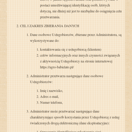
postaci umożliwiającej identyfikację osób, których
dotyczą, nie dłużej niż jest to niezbędne do osiągnięcia celu
przetwarzania.
CEL I ZAKRES ZBIERANIA DANYCH
Dane osobowe Usługobiorców, zbierane przez Administratora, są
wykorzystywane do:
kontaktowania się z usługobiorcą (klientem)
celów informacyjnych oraz innych czynności związanych
z aktywnością Usługobiorcy na stronie internetowej
https://agro-babielato.pl/
Administrator przetwarza następujące dane osobowe
Usługobiorców:
Imię i nazwisko,
Adres e-mail,
Numer telefonu,
Administrator może przetwarzać następujące dane
charakteryzujące sposób korzystania przez Usługobiorcę z usług
świadczonych drogą elektroniczną (dane eksploatacyjne):
Oznaczenia identyfikujące zakończenie sieci