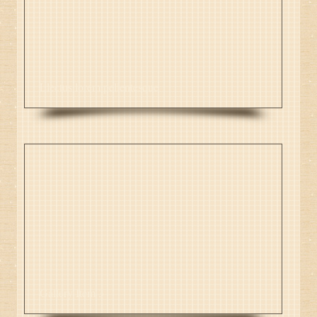
Llectus lorem pellentesque
Gallery Item 3