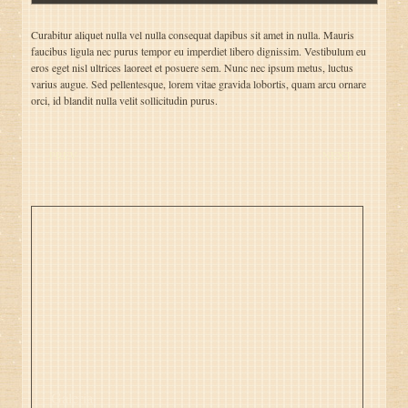
Curabitur aliquet nulla vel nulla consequat dapibus sit amet in nulla. Mauris
faucibus ligula nec purus tempor eu imperdiet libero dignissim. Vestibulum eu
eros eget nisl ultrices laoreet et posuere sem. Nunc nec ipsum metus, luctus
varius augue. Sed pellentesque, lorem vitae gravida lobortis, quam arcu ornare
orci, id blandit nulla velit sollicitudin purus.
PREV
NEXT
Galeria