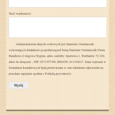
Treść wiadomości:
Administratorem danych osobowych jest Stanislaw Omelanczuk
wykonujący/a działalność gospodarczą pod firmą Stanislaw Omelanczuk Firma
Handlowo-Uslugowa Tryglaw, adres siedziby: Sportowa 1, Trzebiatów 72-320,
adres do doręczeń: , NIP: 8571557390, REGON: 811102017. Dane wpisanie w
formularzu kontaktowych będą przetwarzane w celu udzielenia odpowiedzi na
przesłane zapytanie zgodnie z
Polityką prywatności.
Wyślij