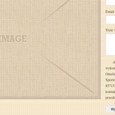
Email
Treść
Ad
wykonu
Omela
Sporto
85715
kontak
przesł
Wy