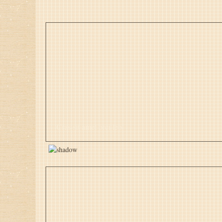
Cras sit amet orci leo