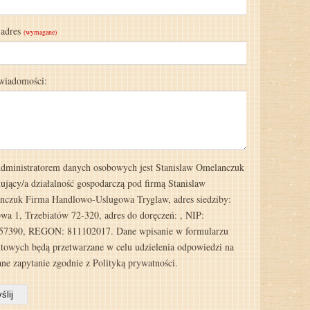
 adres
(wymagane)
 wiadomości:
ministratorem danych osobowych jest Stanislaw Omelanczuk
jący/a działalność gospodarczą pod firmą Stanislaw
nczuk Firma Handlowo-Uslugowa Tryglaw, adres siedziby:
wa 1, Trzebiatów 72-320, adres do doręczeń: , NIP:
57390, REGON: 811102017. Dane wpisanie w formularzu
towych będą przetwarzane w celu udzielenia odpowiedzi na
ane zapytanie zgodnie z
Polityką prywatności.
ślij