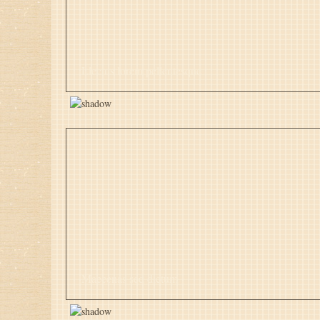
Llectus lorem pellentesque
Maecenas sed dictum